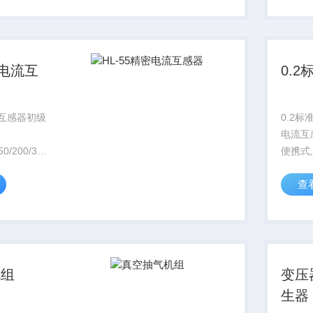
5Pa。具有
描曲线
..
简单、方
密电流互
0.
流互感器初级
0.2标准电
电流互
/150/200/300/600（A），
便携式
工作电压
重量轻
查
率50Hz，
列自带
。外形尺寸；
用于实
流互感
50Hz...
机组
变压
生器