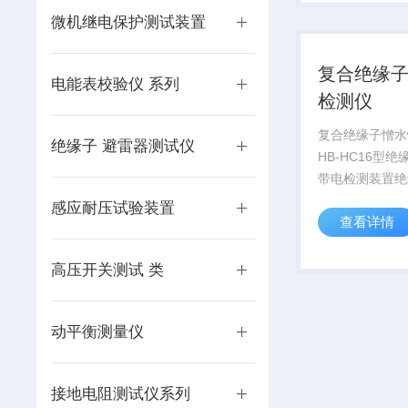
温度的局限性,
微机继电保护测试装置
具有露点低的优
再生气量...
复合绝缘
电能表校验仪 系列
检测仪
复合绝缘子憎水
绝缘子 避雷器测试仪
HB-HC16型
带电检测装置绝
检测仪产品用途 绝缘子
感应耐压试验装置
查看详情
好的憎水性可以
污闪，减少事故
憎水性是指绝缘
高压开关测试 类
受潮，吸附的水
续...
动平衡测量仪
接地电阻测试仪系列