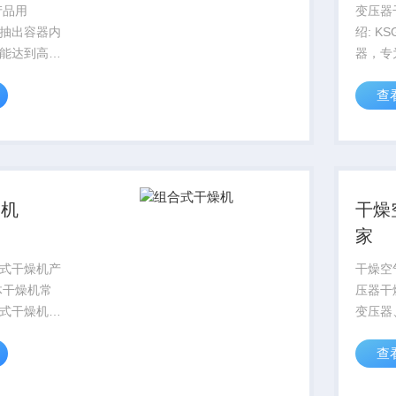
变压器
抽出容器内
绍: KSGZJ干燥空气发生
能达到高的
器，专
时可用于真
大型电
查
别适用于变
时提供
业，此外，
～-7
炼、焊接、
气，可
镀膜、电子
环、补
燥...
燥机
干燥
家
式干燥机产
干燥空
体干燥机常
压器干
式干燥机和
变压器
种类型，其
设备在
查
气量损耗，
点高达-
但却有露点
度干燥