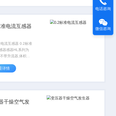
等烦琐劳动。快捷、
电话咨询
便。2. ...
2标准电流互感器
微信咨询
流互感器 0.2标准
感器感器HL系列为
,不带升流器,体积小,
,适用于现场；HLS系
看详情
升流器,接线简便,适
验室。HL1型仪用电
器适用于额定频率为
器干燥空气发