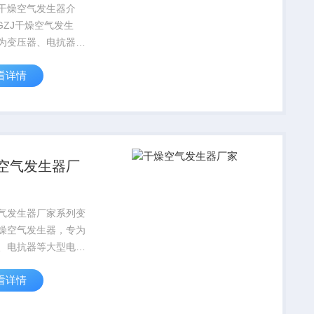
干燥空气发生器介
为变压器、电抗器等
力设备在安装、检修
看详情
露点高达-40℃
0℃的高纯度干燥空
替代传统的热油循
充氮气、抽真空等干
空气发生器厂
气发生器厂家系列变
燥空气发生器，专为
、电抗器等大型电力
安装、检修时提供露
看详情
40℃～-70℃的高纯
空气，可替代传统的