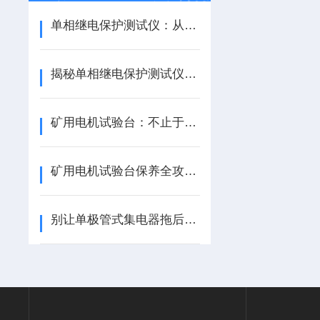
单相继电保护测试仪：从入门到精通，手把手教你掌握核心操作
揭秘单相继电保护测试仪：凭这些硬核特点，轻松搞定电力检测难题！
矿用电机试验台：不止于检测，这些核心应用范围正在重塑矿业安全底线
矿用电机试验台保养全攻略：这几个关键动作，直接拉长设备寿命！
别让单极管式集电器拖后腿！常见难题+应对方法，全梳理