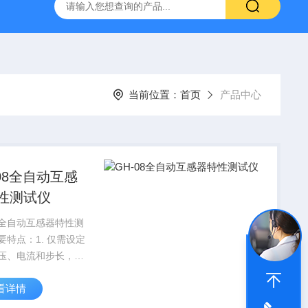
器
复合绝缘子拉力试验机
矿用电缆打压设备
超低频耐
当前位置：
首页
产品中心
-08全自动互感
性测试仪
08全自动互感器特性测
点：1. 仅需设定
压、电流和步长，装
动升压并能自动将伏
看详情
测试曲线描绘出来，
动调压、人工记录、