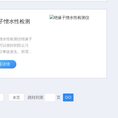
环、补充氮气、抽真
燥方式，而且更加高
子憎水性检测
憎水性检测仪绝缘子
可以很好的防止污
少事故发生。所谓憎
指绝缘子表面不易受
看详情
附的水分以不连续的
水珠的形式存在，不
续水膜，从而限制了
漏电流，提高闪络电
证...
跳转到第
页
末页