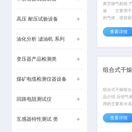
真空抽气机组 产品用
途 主要用于
的气体，使容器
高压 耐压试验设备
真空度要求，同
查看详情
空干燥。 特
油化分析 滤油机 系列
压器的抽真空作
还可用于真空冶
化工制药、真空
变压器产品检测类
元器件等...
组合式干
煤矿电缆检测仪器设备
组合式干燥组合
品介绍 压缩气
回路电阻测试仪
用的主要有冷冻
吸附式干燥机两
查看详情
中冷干机具有无
互感器特性测试 类
能耗低的优点，