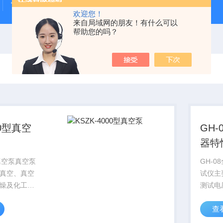
雷电冲击发生器
电缆打压设备
变压器干燥空气发生
欢迎您！
来自局域网的朋友！有什么可以
帮助您的吗？
00型真空
GH
器特
型真空泵真空泵
GH-
真空、真空
试仪主要特
燥及化工制
测试电
件等行业作
置将自
查
机组的工作
安特性
5pa，所能达
省去手