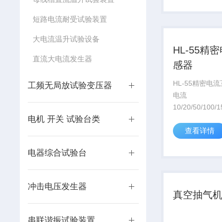
到的极限真空为
短路电流耐受试验装置
启动快、抽速大.
大电流温升试验设备
HL-55精
直流大电流发生器
感器
HL-55精密电
工频无局放试验变压器
电流
10/20/50/100
电机 开关 试验台类
次级电流5A，
查看详情
≤500V，工作频
额定负载5VA
电器综合试验台
188×127&...
冲击电压发生器
真空抽气
串联谐振试验装置