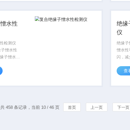
而吸干机虽
热油循
点,但却有
空等干
效...
子憎水性
绝缘
仪
性检测仪
绝缘子
绝缘子憎水性
憎水性
缘子憎水性
闪，减
良
水性是
查
更好的防止
潮，吸
发生。所谓
孤立小
子表面不易
形成连
分以不连
表面泄
压。实践
共 458 条记录，当前 10 / 46 页
首页
上一页
下一页