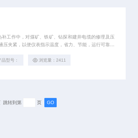
热补工作中，对煤矿、铁矿、钻探和建井电缆的修理及压
液压夹紧，以便仪表指示温度，省力、节能，运行可靠，
质量。修复后的电缆外观光洁、平整、粘补牢固，耐压密
产品型号：
浏览量：2411
末页 跳转到第
页