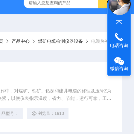
器
复合绝缘子拉力试验机
矿用电缆打压设备
超低频耐
页
产品中心
煤矿电缆检测仪器设备
电缆热补机
电话咨询
微信咨询
作中，对煤矿、铁矿、钻探和建井电缆的修理及压号Z为
夹紧，以便仪表指示温度，省力、节能，运行可靠，工作
。修复后的电缆外观光洁、平整、粘补牢固，耐压密封，
产品型号：
浏览量：1613