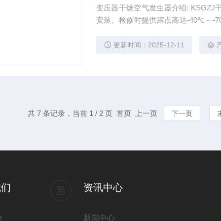
变压器干燥空气发生器介绍: KSGZJ干燥空气发生器，专为变压器、电抗器等大型电力设备在
安装、检修时提供露点高达-40℃～
气、抽真空等干燥方式，而且更加高
聚结式油水分离、超精过滤的各自优
更新时间：2025-12-11
组合。
共 7 条记录，当前 1 / 2 页 首页 上一页
下一页
我们
资讯中心
介
新闻中心