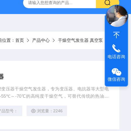
器
复合绝缘子拉力试验机
矿用电缆打压设备
超低频耐
前位置：
首页
产品中心
干燥空气发生器 真空泵
电话咨询
器
微信咨询
Z-2变压器干燥空气发生器，专为变压器、电抗器等大型电
55℃～-70℃的高纯度干燥空气，可替代传统的热油循
高效、经济、安全、环保。
产品型号：
浏览量：2246