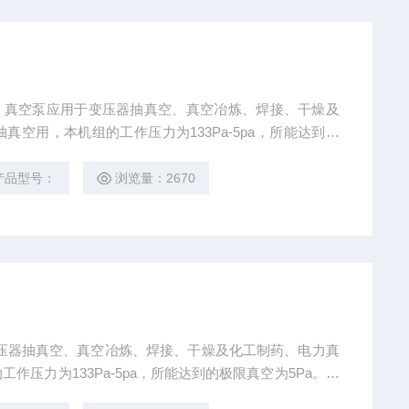
及
空用，本机组的工作压力为133Pa-5pa，所能达到的
大、性能稳定、操作简便等特点。特别方便用于变压器或
燥等。本机组按需要，可配置进口真空泵或进口罗茨泵。
产品型号：
浏览量：2670
用于变压器抽真空、真空冶炼、焊接、干燥及化工制药、电力真
压力为133Pa-5pa，所能达到的极限真空为5Pa。具
简便等特点。特别方便用于变压器或电力设备抽真空、真