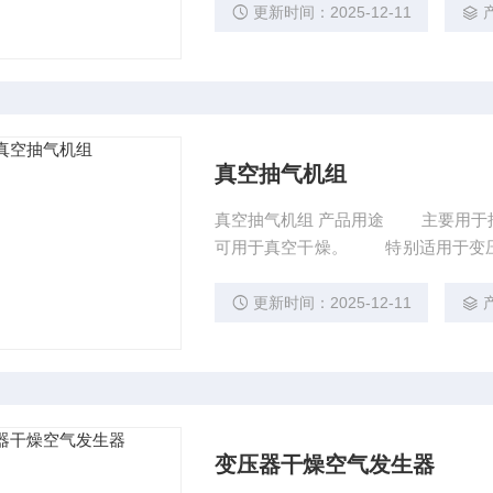
空注油、真空干燥等。本机组按需要
更新时间：2025-12-11
为主泵，以旋片式真空泵作为前级泵
真空抽气机组
真空抽气机组 产品用途 主要用于抽出容器内的气体，使容器能达到高的真空度要求，同时
可用于真空干燥。 特别适用于变压
工制药、真空镀膜、电子元器件等行
制造厂的电力真空器件作为抽真空用
更新时间：2025-12-11
水份重、对金属材料有腐蚀作用
变压器干燥空气发生器