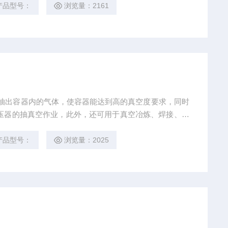
，可配置进口真空泵或进口罗茨泵。本机组采用罗茨泵作
产品型号：
浏览量：2161
。
器的抽真空作业，此外，还可用于真空冶炼、焊接、化
业的抽真空。 用于变电工业、供电局、电厂、变压器
。 注：不适用于抽除含氧过高、有毒、有爆炸性、含
产品型号：
浏览量：2025