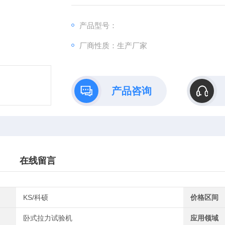
2 、试验机机身采用双框架结构，液压油缸安装
试样进行拉伸试验；液压缸的侧面安装有光电
产品型号：
3 、主机上面安装有移动防护网 , 破断试验时起
厂商性质：生产厂家
产品咨询
在线留言
KS/科硕
价格区间
卧式拉力试验机
应用领域