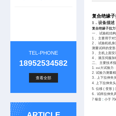
复合绝缘子
1．设备描述
复合绝缘子拉力
一
.
试验机结
1
、主要用于对
2
、试验机机身
测量试样的变形
TEL-PHONE
3
、主机上面安
4
、液压伺服加
18952534582
二、
主要技术
1.
zui大试验力
2.
试验力测量
查看全部
3..
上下拉伸夹
4.
上下拉伸夹
5.
位移
(
变形
)
6..
试样拉伸夹
:
7
噪音
小于
70
ARTICLE