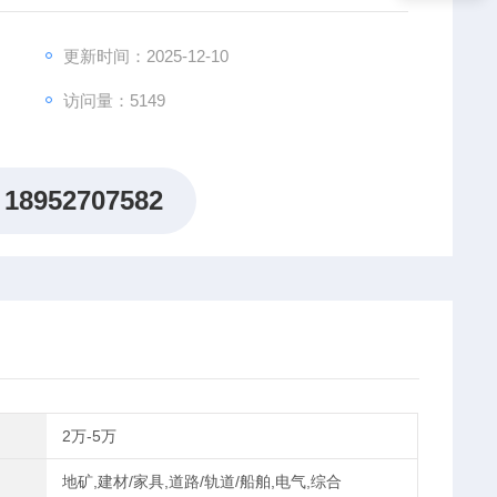
在上横梁上 , 活塞与传感器及上拉伸附具直连 , 直接对
编码器，用于测量试样的变形。
更新时间：2025-12-10
保护作用 .
访问量：5149
18952707582
2万-5万
地矿,建材/家具,道路/轨道/船舶,电气,综合