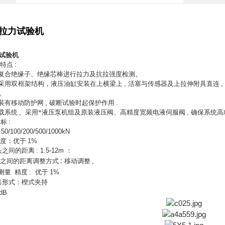
拉力试验机
试验机
构特点
:
复合绝缘子、绝缘芯棒进行拉力及抗拉强度检测。
采用双框架结构，液压油缸安装在上横梁上
,
活塞与传感器及上拉伸附具直连
。
装有移动防护网
,
破断试验时起保护作用
.
载系统
,
采用*液压泵机组及原装液压阀、高精度宽频电液伺服阀
,
确保系统高
指标
:
: 50/100/200/500/1000kN
精度：优于
1%
头之间的距离
: 1.5-12m
：
:
头之间的距离调整方式
移动调整
,
测量
精度
:
优于
1%
具形式：楔式夹持
dB