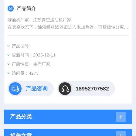
产品简介
滤油机厂家，江苏真空滤油机厂家
在真空状态下，油液经粗滤器后进入电加热器，再经旋转分离器
进入真空脱气罐进行油水分离，水分和气体经消沫、冷却器、罗
茨真空泵和前级泵排除。脱去水分和气体后的油经油泵输送至精
产品型号：
过滤器除去杂质后，输出净化油。
更新时间：2025-12-11
厂商性质：生产厂家
访问量：4273
产品咨询
18952707582
产品分类
相关文章