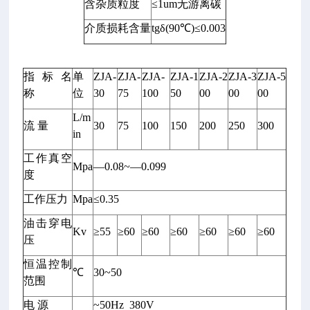
含杂质粒度
≤1um无游离碳
介质损耗含量
tgδ(90℃)≤0.003
指 标 名
单
ZJA-
ZJA-
ZJA-
ZJA-1
ZJA-2
ZJA-3
ZJA-5
称
位
30
75
100
50
00
00
00
L/m
流 量
30
75
100
150
200
250
300
in
工作真空
Mpa
—0.08~—0.099
度
工作压力
Mpa
≤0.35
油击穿电
Kv
≥55
≥60
≥60
≥60
≥60
≥60
≥60
压
恒温控制
℃
30~50
范围
电 源
~50Hz 380V