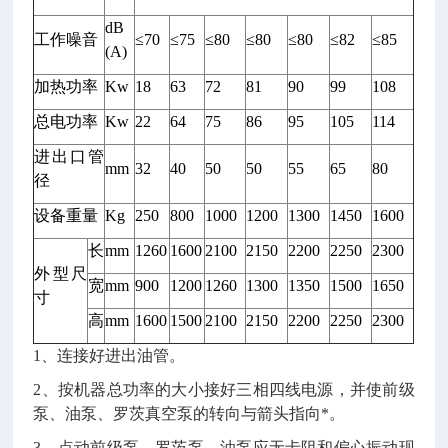
dB
工作噪音
≤70
≤75
≤80
≤80
≤80
≤82
≤85
(A)
加热功率
Kw
18
63
72
81
90
99
108
总电功率
Kw
22
64
75
86
95
105
114
进出口管
mm
32
40
50
50
55
65
80
径
设备重量
Kg
250
800
1000
1200
1300
1450
1600
长
mm
1260
1600
2100
2150
2200
2250
2300
外型尺
宽
mm
900
1200
1260
1300
1350
1500
1650
寸
高
mm
1600
1500
2100
2150
2200
2250
2300
1、连接好进出油管。
2、按机器总功率的大小接好三相四线电源，并使前级
泵、油泵、罗茨真空泵的转向与箭头指向*。
3、点动前级泵、罗茨泵、油泵应无卡阻和偏心振动现