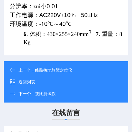
分辨率：zui小
0.01
工作电源：
AC220V
±
10% 50±Hz
环境温度：
-
1
0
℃～
40
℃
3
6
. 体积：430×
255
×2
40
mm
7
. 重量：8
Kg
上一个：
线路接地故障定位仪
返回列表
下一个：
变比测试仪
在线留言