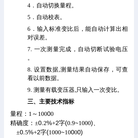
4．自动切换量程。
5．自动校表。
6．输入标准变比后，能自动计算出相
对误差。
7. 一次测量完成，自动切断试验电压
。
8. 设置数据,测量结果自动保存，可查
看以前数据。
9. 测量有载变压器,只输入一次变比。
三、
主要技术指标
量程：
1
～
100
0
0
精确度：
±
0.
2
%
+
2
字
(
0.9
~
1000
)
、
±
0.
5
%
+
2
字
(
1000
~
10
0
0
0)