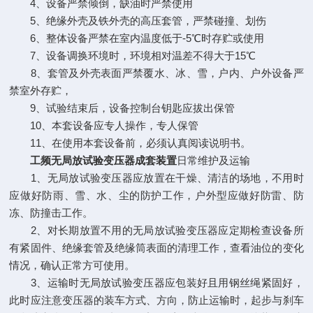
4、设备严禁倾倒，缺油时严禁使用
5、绝缘外壳及铁外壳的高压套管，严禁碰撞、划伤
6、整体设备严禁在室内温度低于-5℃时存贮或使用
7、设备调换环境时，环境相对温差不得大于15℃
8、套管及外壳表面严禁覆水、冰、雪，户内、户外设备严
禁室外存贮，
9、试验结束后，设备控制台钥匙应拔出保管
10、本套设备应专人操作，专人保管
11、在使用本套设备前，必须认真阅读说明书。
工频无局放试验变压器成套装置
日常维护及运输
1、无局放试验变压器应放置在干燥、清洁的场地，不用时
应做好防雨、雪、水、尘的防护工作，户外型应做好防雷、防
冻、防撞击工作。
2、对长期放置不用的无局放试验变压器应定期检查设备所
有紧固件、绝缘套管及绝缘筒表面的清理工作，查看油位的变化
情况，确认正常方可使用。
3、运输时无局放试验变压器应包装好且用钢丝绳紧固好，
此时应注意变压器的装车方式、方向，防止运输时，起步与刹车