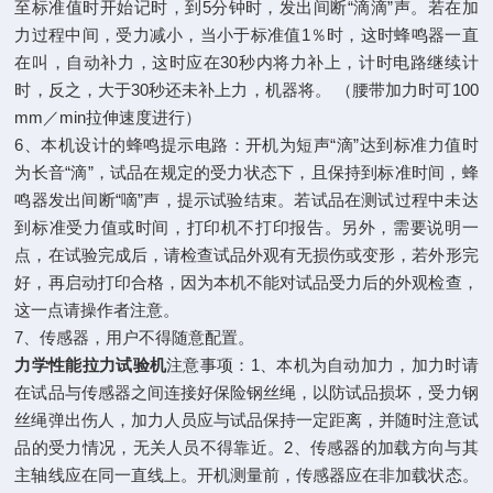
至标准值时开始记时，到5分钟时，发出间断“滴滴”声。若在加
力过程中间，受力减小，当小于标准值1％时，这时蜂鸣器一直
在叫，自动补力，这时应在30秒内将力补上，计时电路继续计
时，反之，大于30秒还未补上力，机器将。 （腰带加力时可100
mm／min拉伸速度进行）
6、本机设计的蜂鸣提示电路：开机为短声“滴”达到标准力值时
为长音“滴”，试品在规定的受力状态下，且保持到标准时间，蜂
鸣器发出间断“嘀”声，提示试验结束。若试品在测试过程中未达
到标准受力值或时间，打印机不打印报告。另外，需要说明一
点，在试验完成后，请检查试品外观有无损伤或变形，若外形完
好，再启动打印合格，因为本机不能对试品受力后的外观检查，
这一点请操作者注意。
7、传感器，用户不得随意配置。
力学性能拉力试验机
注意事项：1、本机为自动加力，加力时请
在试品与传感器之间连接好保险钢丝绳，以防试品损坏，受力钢
丝绳弹出伤人，加力人员应与试品保持一定距离，并随时注意试
品的受力情况，无关人员不得靠近。2、传感器的加载方向与其
主轴线应在同一直线上。开机测量前，传感器应在非加载状态。