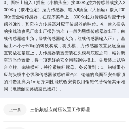
3、面板上输入 I 插座（小插头座）接300Kg拉力传感器或接入2
000Kg（按吨位定）拉力传感器。输入Ⅱ插座（大插座）接入200
0Kg安全帽传感器，在程序菜单上，300Kg拉力传感器对应于传
感器3kN，其它拉力传感器对应于传感器的吨位。4、输入插头
的接线请参见厂家出厂报告为准（一般为黑线传感器输出正，白
线传感器输出负，绿线传感器输入负，红线传感器输入正）。基
座由不小于50kg的铸铁构成，将头模、力传感器装置及底座垂
直安放在基座上，力传感器装置安装在头模与底座之间，帽衬调
至适当位置后，将一顶完好的安全帽戴到头模上。先后装上试验
台立柱、磁铁横杆，并拧紧横杆螺母。务必做到：1、钢锤重心
应与头模中心线和传感器敏感轴重合2、钢锤的底面至安全帽顶
的冲击距离为1m耐穿刺性能试验安装仅用钢锥代替钢锤其余相
同（电接触回路线路已接好）。
三倍频感应耐压装置工作原理
上一条