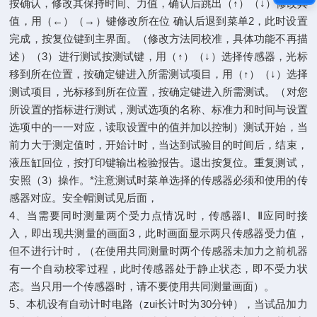
按确认，修改其保持时间、力值，确认后跳出（↑）（↓）修改其
值，用（←）（→）键修改所在位 确认后退到菜单2，此时设置
完成，按复位键到主界面。（修改方法同校准，具体功能不再描
述）（3）进行测试按测试键，用（↑）（↓）选择传感器，光标
移到所在位置，按确定键进入所需测试项目，用（↑）（↓）选择
测试项目，光标移到所在位置，按确定键进入所需测试。（对您
所设置的指标进行测试，测试选项的名称、标准力和时间与设置
选项中的一一对应，读取设置中的值并加以控制）测试开始，当
前力大于测定值时，开始计时，当达到试验目的时间后，结束，
液压缸回位，按打印键输出检验报告。退出按复位。重复测试，
安照（3）操作。*注意测试时菜单选择的传感器必须和使用的传
感器对应。安全帽测试见后面，
4、当需要同时测量两个受力点情况时，传感器I、Ⅱ应同时接
入，即出现共测量的画面3，此时画面显示两只传感器受力值，
但不进行计时，（在使用共同测量时两个传感器未加力之前机器
有一个自动校零过程，此时传感器处于静止状态，即不受力状
态。当只用一个传感器时，请不要使用共同测量画面）。
5、本机设有自动计时电路（zui长计时为30分钟），当试品加力