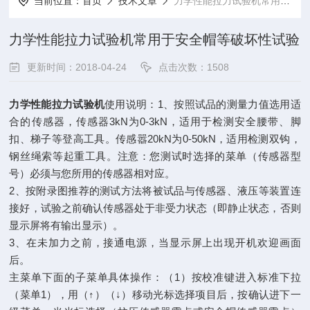
当前位置：
首页
技术文章
力学性能拉力试验机常用于安全帽等破坏性试验
力学性能拉力试验机常用于安全帽等破坏性试验
更新时间：2018-04-24
点击次数：1508
力学性能拉力试验机
使用说明：1、按照试品的测量力值选用适
合的传感器，传感器3kN为0-3kN，适用于检测安全腰带、脚
扣、梯子等登高工具。传感嚣20kN为0-50kN，适用检测双钩，
钢丝绳索等起重工具。注意：您测试时选择的菜单（传感器型
号）必须与您所用的传感器相对应。
2、按附录图推荐的测试方法将被试品与传感器、液压等装置连
接好，试验之前确认传感器处于非受力状态（即静止状态，否则
显示屏将有输出显示）。
3、在未加力之前，接通电源，当显示屏上出现开机欢迎画面
后。
主菜单下面的子菜单具体操作：（1）按校准键进入标准下拉
（菜单1），用（↑）（↓）移动光标选择项目后，按确认进下一