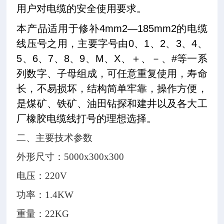
用户对电缆的安全使用要求。
本产品适用于修补
4mm2—185mm2
的电缆
线压号之用，主要字号由
0
、
1
、
2
、
3
、
4
、
5
、
6
、
7
、
8
、
9
、
M
、
X
、＋、－、
#
等一系
列数字、子母组成，可任意重复使用，寿命
长，不易损坏，结构简单牢靠，操作方便，
是煤矿、铁矿、油田钻探和建井以及各大工
厂橡胶电缆线打号的理想选择。
二、
主要技术参数
外形尺寸：5000x300x300
电压：220V
功率：1.4KW
重量：22KG