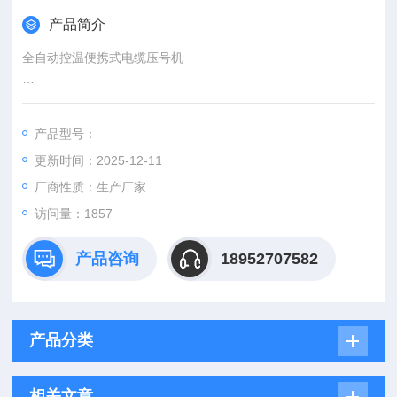
产品简介
全自动控温便携式电缆压号机
一、产品概述
本产品不用铅皮打号，无需热补器，只要找到电缆两头放在本机
产品型号：
即可完成，在任何场地均可施工，不论编号、长度一次完成任
更新时间：2025-12-11
务，省力、省时、自动方便，是电缆管理的理想设备，是煤矿、
铁矿、油田钻探和建井以及各大工厂橡胶电缆线打号的理想选
厂商性质：生产厂家
择。
访问量：1857
产品咨询
18952707582
产品分类
相关文章