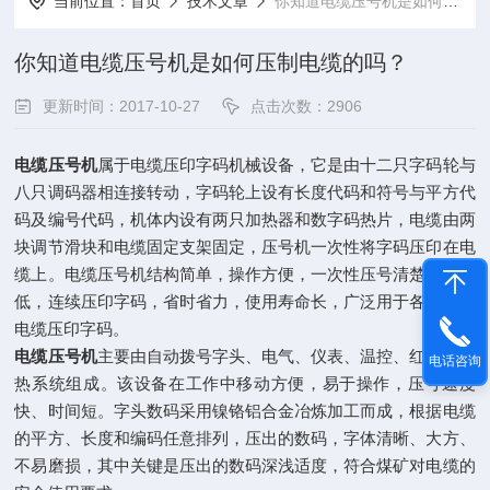
当前位置：
首页
技术文章
你知道电缆压号机是如何压制电缆的吗？
你知道电缆压号机是如何压制电缆的吗？
更新时间：2017-10-27
点击次数：2906
电缆压号机
属于电缆压印字码机械设备，它是由十二只字码轮与
八只调码器相连接转动，字码轮上设有长度代码和符号与平方代
码及编号代码，机体内设有两只加热器和数字码热片，电缆由两
块调节滑块和电缆固定支架固定，压号机一次性将字码压印在电
缆上。电缆压号机结构简单，操作方便，一次性压号清楚，成本
低，连续压印字码，省时省力，使用寿命长，广泛用于各种规格
电缆压印字码。
电缆压号机
主要由自动拨号字头、电气、仪表、温控、红外线加
电话咨询
热系统组成。该设备在工作中移动方便，易于操作，压号速度
快、时间短。字头数码采用镍铬铝合金冶炼加工而成，根据电缆
的平方、长度和编码任意排列，压出的数码，字体清晰、大方、
不易磨损，其中关键是压出的数码深浅适度，符合煤矿对电缆的