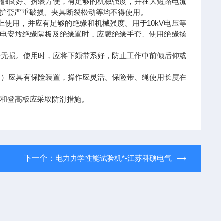
接触良好、拆装方便，有足够的机械强度，并在大短路电流
护套严重破损、夹具断裂松动等均不得使用。
上使用，并应有足够的绝缘和机械强度。用于10kV电压等
场带电安放绝缘隔板及绝缘罩时，应戴绝缘手套、使用绝缘操
好无损。使用时，应将下颏带系好，防止工作中前倾后仰或
钩）应具有保险装置，操作应灵活。保险带、绳使用长度在
扣和登高板应采取防滑措施。
下一个：
电力力学性能试验机*-江苏科硕电气