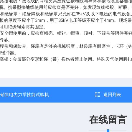
路接地线：接地线的两端夹具应保证接地线与导体和接地装置都能
脱。携带型接地线使用前应检查是否完好，如发现绞线松股、断股、
和绝缘罩：绝缘隔板和绝缘罩只允许在35kV及以下电压的电气设备
板的厚度不应小于3mm，用于35kV电压等级不应小于4mm。现
可用绝缘绳索将其固定。
安全帽使用前，应检查帽壳、帽衬、帽箍、顶衬、下颏带等附件完
滑落。
腰带和保险带、绳应有足够的机械强度，材质应有耐磨性，卡环（
加缓冲器。
高板：金属部分变形和绳（带）损伤者禁止使用。特殊天气使用脚
：
销售电力力学性能试验机
返回列表
在线留言