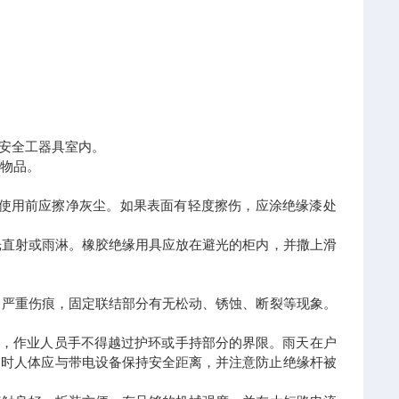
的安全工器具室内。
它物品。
。使用前应擦净灰尘。如果表面有轻度擦伤，应涂绝缘漆处
光直射或雨淋。橡胶绝缘用具应放在避光的柜内，并撒上滑
、严重伤痕，固定联结部分有无松动、锈蚀、断裂等现象。
时，作业人员手不得越过护环或手持部分的界限。雨天在户
用时人体应与带电设备保持安全距离，并注意防止绝缘杆被