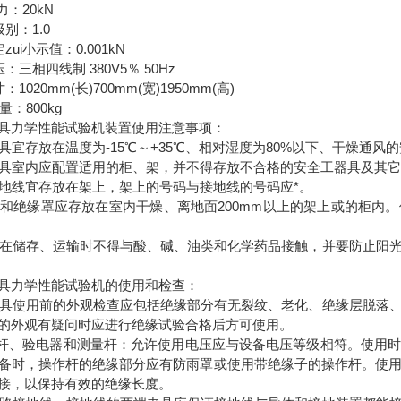
力：20kN
别：1.0
ui小示值：0.001kN
三相四线制 380V5％ 50Hz
020mm(长)700mm(宽)1950mm(高)
：800kg
具力学性能试验机装置使用注意事项：
具宜存放在温度为-15℃～+35℃、相对湿度为80%以下、干燥通风
具室内应配置适用的柜、架，并不得存放不合格的安全工器具及其
地线宜存放在架上，架上的号码与接地线的号码应*。
和绝缘罩应存放在室内干燥、离地面200mm以上的架上或的柜内
在储存、运输时不得与酸、碱、油类和化学药品接触，并要防止阳
具力学性能试验机的使用和检查：
具使用前的外观检查应包括绝缘部分有无裂纹、老化、绝缘层脱落
的外观有疑问时应进行绝缘试验合格后方可使用。
杆、验电器和测量杆：允许使用电压应与设备电压等级相符。使用
备时，操作杆的绝缘部分应有防雨罩或使用带绝缘子的操作杆。使
接，以保持有效的绝缘长度。