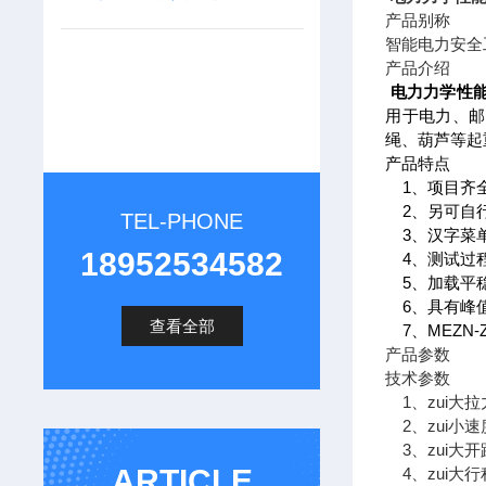
产品别称
智能电力安全
产品介绍
电力力学性
用于电力、邮
绳、葫芦等起
产品特点
1、项目齐全
2、另可自行
TEL-PHONE
3、汉字菜
18952534582
4、测试过
5、加载平稳
6、具有峰值
查看全部
7、
MEZN
产品参数
技术参数
1、zui大拉
2、zui小速
3、zui大开
ARTICLE
4、zui大行