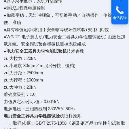
●汉字菜单显示，人机对话操作
●测试过程微电脑控制
●加载平稳，无过冲现象，可切换手动／自动操作，使操作更方
电话咨询
便、准确
●具有峰值记录(常用于安全帽等破坏性试验) 规 格 参 数
●WG-2T 电子测力机(电力安全工器具力学性能试验机) 由液压加
载系统、安全帽试验台和微机测控系统组成
●
电力安全工器具力学性能试验机
技术参数
zui大拉力：20kN
zui小速度 30mm／min(另分快、慢档)
zui大开距：2500mm
zui大行程：1000mm
zui大冲力：20kN
准确度级别：1.0
力值设定zui小示值：0.001kN
电源电压：三相四线制 380V5％ 50Hz
电力安全工器具力学性能试验机
取样原则
一、取样依据：GB/T 2975-1998《钢及钢产品力学性能试验取