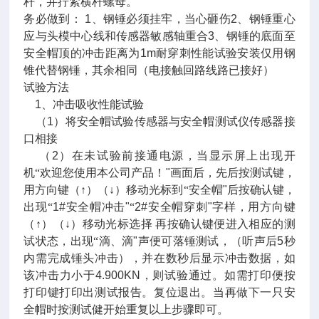
杆，并拧紧横杆螺母。
务必做到：
1
、钢锤必须挂牢，当心砸伤
2
、钢锤重心
应与头模中心线和传感器敏感轴重合
3
、钢锤的底面至
安全帽顶的冲击距离为
1m
耐穿刺性能试验安装仅用钢
锥代替钢锤，其余相同（电接触回路线路已接好）
试验方法
1
、冲击吸收性能试验
（
1
）将安全帽试验传感器与安全帽测试仪传感器接
口相接
（
2
）在未试验前接通电源，当显示屏上出现开
机“欢迎您使用本公司产品！
"
画面后，先后按测试键，
用方向键（↑）（↓）移动光标到“安全帽
"
后按确认键，
出现“
1#
安全帽冲击
"
“
2#
安全帽穿刺
"
字样，用方向键
（↑）（↓）移动光标选择
再按确认键便进入相应的测
试状态，出现“滴、滴
"
声便可落锤测试，（听声后
5
秒
内需完成锤头冲击），并在数秒后显示冲击数据，如
该冲击力小于
4.900KN
，则试验通过。如需打印便按
打印键打印出测试报告。复位退出。当再做下一只安
全帽时按测试健开始重复以上步骤即可。