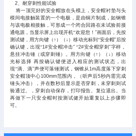
2
、耐穿刺性能试验
将一顶完好的安全帽放在头模上，安全帽衬垫与头
模间电接触装置的一个电极，是由铜片制成，如钢锥
与该电极相接触，可形成一个闭合回路在未试验前接
通电源，当显示屏上出现开机“欢迎您！
"
画面后，先按
测试键，用方向键（↑）（↓）移动光标到“安全帽
"
后按
确认键，出现“
1#
安全帽冲击
"
“
2#
安全帽穿刺
"
字样，
悬挂冲击锤（或穿刺锤）。用方向键（↑）（↓）移动
光标选择
再按确认键便进入相应的测试状态，出
现“滴、滴
"
声便可落锤测试，钢锥从
1m
高度落下穿刺
安全帽顶中心
100mm
范围内，（听声后
5
秒内需完成
锤头冲击），并在数秒后显示是否穿刺，未穿刺则试
验通过。，穿刺自动保存，打印报告。复位退出。当
再做下一只安全帽时按测试健开始重复以上步骤即
可。