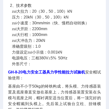
2
、技术参数
zui大拉力：
20
（
30
，
50
，
100
）
kN
压力：
20kN
（
30
，
50
，
100
）
kN
zui小速度：
30mm
/min
（快、慢档自动转换）
zui大开距：
2200mm
zui大行程：
1000mm
zui大冲击力：
20kN
准确度级别：
1.0
力值设定zui小示值：
0.001kN
电源电压：三相
380V
±
5% 50Hz
外形尺寸：
GH-II-20电力安全工器具力学性能拉力试验机
安全帽试
验使用：
基座由不小于
50kg
的铸铁构成，将头模、力传感器装
置及底座垂直安放在基座上，力传感器装置安装在头
模与底座之间，帽衬调至适当位置后，将一顶完好的
安全帽戴到头模上。先后装上试验台立柱、挂锤横