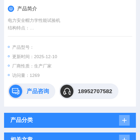
产品简介
电力安全帽力学性能试验机
结构特点：
本机由测试显示和加力设备两部分组成（如需测安全帽配安全帽
试验台） 测试显示部分由拉压力传感器、控制键盘、液晶显示
产品型号：
屏、微型打印机、手动按扭等组成。键盘使用薄膜轻触键，使用
更新时间：2025-12-10
手感好，液晶显示为中文菜单式，操作人员可根据被试对象选择
相应名称菜单，当需要对测试结果打印时，可打印测试报告，便
厂商性质：生产厂家
于备案检查。
访问量：1269
产品咨询
18952707582
产品分类
相关文章