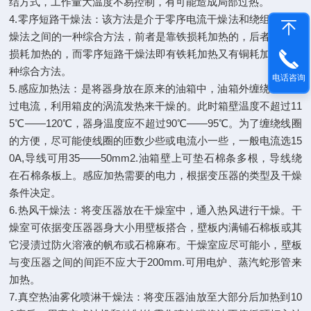
结方式，工作量大温度不易控制，有可能造成局部过热。
4.零序短路干燥法：该方法是介于零序电流干燥法和绕组铜损干
燥法之间的一种综合方法，前者是靠铁损耗加热的，后者是靠铜
损耗加热的，而零序短路干燥法即有铁耗加热又有铜耗加热的一
种综合方法。
电话咨询
5.感应加热法：是将器身放在原来的油箱中，油箱外缠绕线圈通
过电流，利用箱皮的涡流发热来干燥的。此时箱壁温度不超过11
5℃——120℃，器身温度应不超过90℃——95℃。为了缠绕线圈
的方便，尽可能使线圈的匝数少些或电流小一些，一般电流选15
0A,导线可用35——50mm2.油箱壁上可垫石棉条多根，导线绕
在石棉条板上。感应加热需要的电力，根据变压器的类型及干燥
条件决定。
6.热风干燥法：将变压器放在干燥室中，通入热风进行干燥。干
燥室可依据变压器器身大小用壁板搭合，壁板内满铺石棉板或其
它浸渍过防火溶液的帆布或石棉麻布。干燥室应尽可能小，壁板
与变压器之间的间距不应大于200mm.可用电炉、蒸汽蛇形管来
加热。
7.真空热油雾化喷淋干燥法：将变压器油放至大部分后加热到10