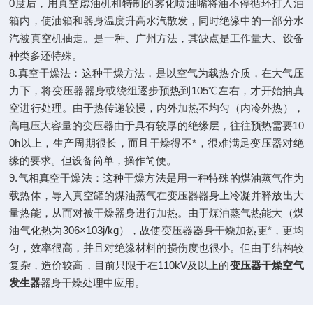
0度后，用真空虑油机和特制的雾化喷油嘴将油不停循环打入油
箱内，使油箱和器身温度升高水汽散发，同时绝缘中的一部分水
汽被真空机抽走。是一种、广州方法，其缺点是工作量大、设备
种类多还特殊。
8.真空干燥法：这种干燥方法，是以空气为载热介质，在大气压
力下，将变压器器身或绕组逐步预热到105℃左右，才开始抽真
空进行处理。由于热传递较慢，内外加热不均匀（内冷外热），
高电压大容量的变压器由于具有较厚的绝缘层，往往预热需要10
0h以上，生产周期很长，而且干燥得不*，很难满足变压器对绝
缘的要求。但设备简单，操作简便。
9.气相真空干燥法：这种干燥方法是用一种特殊的煤油蒸气作为
载热体，导入真空罐的煤油蒸气在变压器器身上冷凝并释放出大
量热能，从而对被干燥器身进行加热。由于煤油蒸气热能大（煤
油气化热为306×103j/kg），故使变压器器身干燥加热更*，更均
匀，效率很高，并且对绝缘材料的损伤度也很小。但由于结构较
复杂，造价较高，目前只限于在110kV及以上的
变压器干燥空气
发生器
器身干燥处理中应用。