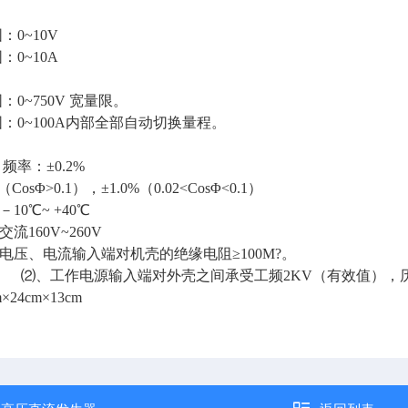
0~10V
0~10A
0~750V 宽量限。
：0~100A内部全部自动切换量程。
频率：±0.2%
CosΦ>0.1），±1.0%（0.02<CosΦ<0.1）
10℃~ +40℃
流160V~260V
、电压、电流输入端对机壳的绝缘电阻≥100M
?
。
⑵、工作电源输入端对外壳之间承受工频2KV（有效值），历
×24cm×13cm