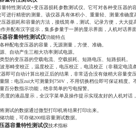
容量特性测试仪+变压器损耗参数测试仪。它可对各种变压器的
数可进行精密的测量。该仪器具有体积小、重量轻、测量准确度高
变压器损耗和容量的方法，接线简单，测试、记录方便，大大提
操作并配有汉字提示，集多参量于一屏的显示界面，人机对话界面
压器容量特性测试仪
功能特点
量各种配电变压器的容量，无源测量，方便、准确。
电源、自动产生三相大功率测试电源。
种类型的变压器的空载电流、空载损耗、短路电压、短路损耗。
进行波形畸变校正，温度校正，电压校正，电流校正（非额定电流
仪器即可自动计算出校正后的结果，非常适合没有做稍大容量变
宽量限：电压zui大可测量到750V，不用切换档位即可保证精
电量百分数指示功能，绝非简单的亏电报警。
、高亮度的液晶显示，全汉字菜单及操作提示实现友好的人机对话
。
时将测试的数据通过微型打印机将结果打印出来。
存储功能，可存储200组容量测试数据。
压器容量特性测试仪
技术指标