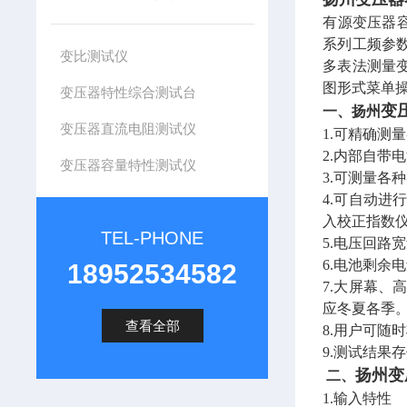
有源变压器
系列工频参
变比测试仪
多表法测量
图形式菜单
变压器特性综合测试台
变
一、扬州
变压器直流电阻测试仪
1.可精确测
2.内部自带
变压器容量特性测试仪
3.可测量各
4.可自动
入校正指数
TEL-PHONE
5.电压回路
6.电池剩余
18952534582
7.大屏幕
应冬夏各季
查看全部
8.用户可随
9.测试结果
扬州变
二、
1.输入特性