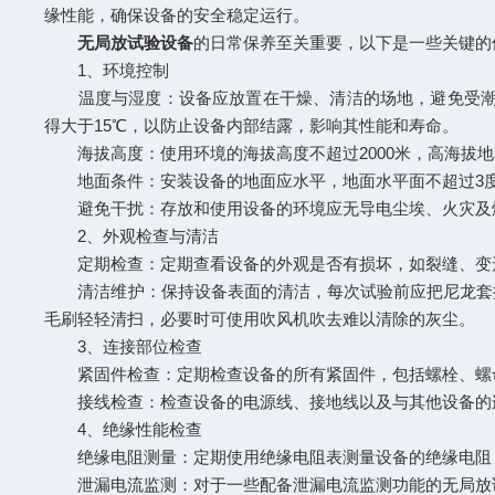
缘性能，确保设备的安全稳定运行。
无局放试验设备
的日常保养至关重要，以下是一些关键的
1、环境控制
温度与湿度：设备应放置在干燥、清洁的场地，避免受潮和高
得大于15℃，以防止设备内部结露，影响其性能和寿命。
海拔高度：使用环境的海拔高度不超过2000米，高海拔地
地面条件：安装设备的地面应水平，地面水平面不超过3度
避免干扰：存放和使用设备的环境应无导电尘埃、火灾及爆
2、外观检查与清洁
定期检查：定期查看设备的外观是否有损坏，如裂缝、变形
清洁维护：保持设备表面的清洁，每次试验前应把尼龙套擦
毛刷轻轻清扫，必要时可使用吹风机吹去难以清除的灰尘。
3、连接部位检查
紧固件检查：定期检查设备的所有紧固件，包括螺栓、螺母
接线检查：检查设备的电源线、接地线以及与其他设备的连接
4、绝缘性能检查
绝缘电阻测量：定期使用绝缘电阻表测量设备的绝缘电阻，
泄漏电流监测：对于一些配备泄漏电流监测功能的无局放试