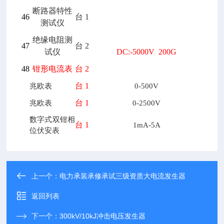
断路器特性
46
台
1
测试仪
绝缘电阻测
47
台
2
试仪
DC:-5000V 200G
48
钳形电流表
台
2
台
1
兆欧表
0-500V
台
1
兆欧表
0-2500V
数字式双钳相
台
1
1mA-5A
位伏安表
上一个：
电力承装承修承试三级资质大电流发生器
返回列表
下一个：
300kV/10kJ冲击电压发生器