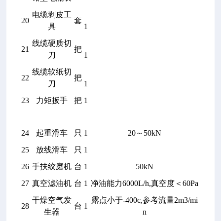
电缆剥皮工
20
套
具
1
线缆硬质切
21
把
刀
1
线缆软纸切
22
把
刀
1
23
力矩扳手
把
1
24
起重滑车
只
1
20
～50kN
25
放线滑车
只
1
26
手扶绞磨机
台
1
50kN
27
真空滤油机
台
1
净油能力6000L/h,真空度＜60Pa
干燥空气发
露点小于-400c,参考流量2m3/mi
28
台
1
生器
n