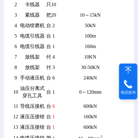
2
卡线器
只
10
3
紧线器
把
20
10
～15kN
4
电动绞磨机
台
2
50kN
5
电缆引线器
台
1
100m
6
电缆引线器
台
1
160m
7
放线架
付
4
10KN
8
放线架
付
3
30-50KN
9
手动液压机
台
6
240kN
油压分离式
10
台
1
0
～120mm
电话咨询
穿孔工具
11
导线压接机
台
6
600kN
12
液压压接钳
台
1
160kN
13
液压压接钳
台
1
600kN
2
14
电缆压接钳
把