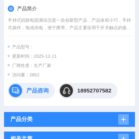
产品简介
手持式回路电阻测试仪是一款创新型产品，产品体积小巧，手持
式操作，电池供电，便于携带。产品主要应用于开关触点的接触
电阻和其它微欧电阻的测量，测试速度快、准确度高。 恒流输出
100A,可在100A的情况下测试输出时间不小于60s。
产品型号：
锂电池供电，支持快速充电，2小时即可充满，一次充电可至少
更新时间：2025-12-11
进行400次
开关测量。内置语音输出可实时播报测量结果。
厂商性质：生产厂家
具有蓝牙PC通信功能
访问量：2862
产品咨询
18952707582
产品分类
相关文章