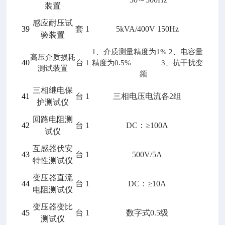
装置
感应耐压试
39
套
1
5kVA/400V 150Hz
验装置
1
、介质测量精度为1% 2、电容量
高压介质损耗
40
台
1
精度为0.5% 3、抗干扰变
测试装置
频
三相继电保
41
台
1
三相电压电流各2组
护测试仪
回路电阻测
42
台
1
DC
：≥100A
试仪
互感器伏安
43
台
1
500V/5A
特性测试仪
变压器直流
44
台
1
DC
：≥10A
电阻测试仪
变压器变比
45
台
1
数字式0.5级
测试仪