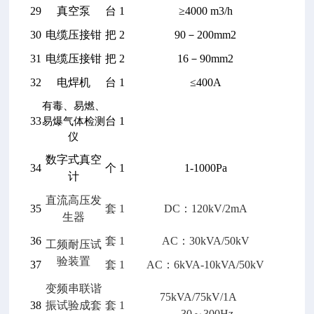
29
真空泵
台
1
≥4000 m3/h
30
电缆压接钳
把
2
90
－200mm2
31
电缆压接钳
把
2
16
－90mm2
32
电焊机
台
1
≤400A
有毒、易燃、
33
台
1
易爆气体检测
仪
数字式真空
34
个
1
1-1000Pa
计
直流高压发
35
套
1
DC
：120kV/2mA
生器
36
套
1
AC
：30kVA/50kV
工频耐压试
验装置
37
套
1
AC
：6kVA-10kVA/50kV
变频串联谐
75kVA/75kV/1A
38
振试验成套
套
1
30
～300Hz