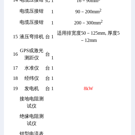
1
16
－90mm
2
电缆压接钳
1
90
－200mm
2
电缆压接钳
1
200
－300mm
适用排宽度50－125mm, 厚度5
15
液压弯排机
台
1
－12mm
GPS
或激光
16
台
测距仪
1
17
水准仪
台
1
18
经纬仪
台
1
19
发电机
台
1
8kW
接地电阻测
试仪
绝缘电阻测
试仪
钳型电流表