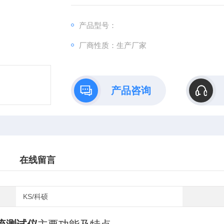
1、采用高速16位A/D转换器，测量数据稳定
2、自动程控电流源技术，电流源共设1000
产品型号：
达到比较宽的测量范围和Z佳的测量状态，无
厂商性质：生产厂家
3、响应速度快，在测量状态可以直接转换
来。
产品咨询
在线留言
KS/科硕