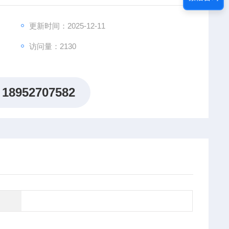
，重复性好。
个电流档位，由内部微控制器根据被测电阻自动控制，从而
更新时间：2025-12-11
须手动切换电流换档。
访问量：2130
分接开关，仪器会自动提示，新的电阻值很快就会显示出
18952707582