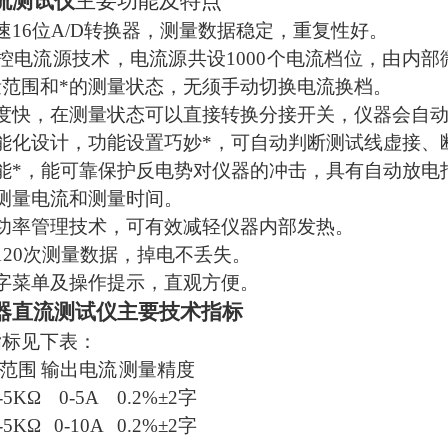
流测试仪
主要功能及特点
速16位A/D转换器，测量数据稳定，重复性好。
控电流源技术，电流源共设1000个电流档位，由内
量范围和*的测量状态，无须手动切换电流换档。
速度快，在测量状态可以直接转换分接开关，仪器会自
能化设计，功能设置巧妙*，可自动判断测试线虚接、
能*，能可靠保护反电势对仪器的冲击，具有自动放电
测量电流和测量时间。
化功率管理技术，可有效减轻仪器内部发热。
120次测量数据，掉电不丢失。
字菜单及操作提示，直观方便。
器直流测试仪主要技术指标
指标见下表：
范围
输出电流
测量精度
-5KΩ
0-5A
0.2%±2字
-5KΩ
0-10A
0.2%±2字