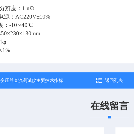
高分辨度：1
u
Ω
：AC220V±10%
：-10∽40℃
0×230×130
mm
7㎏
.1%
：
变压器直流测试仪主要技术指标
返回列表
在线留言