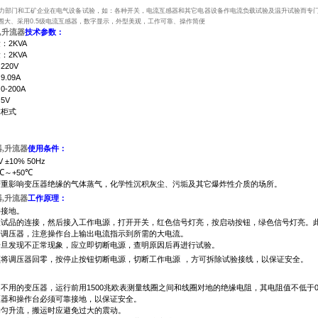
力部门和工矿企业在电气设备试验，如：各种开关，电流互感器和其它电器设备作电流负载试验及温升试验而专
围大、采用
0.5
级电流互感器，数字显示，外型美观，工作可靠、操作简便
,升流器
技术参数：
量：
2KVA
量：
2KVA
：
220V
：
9.09A
：
0-200A
：
5V
体柜式
相
,升流器
使用条件：
V ±10% 50Hz
℃
～
+50
℃
严重影响变压器绝缘的气体蒸气，化学性沉积灰尘、污垢及其它爆炸性介质的场所。
,升流器
工作原理：
好接地。
被试品的连接，然后接入工作电源，打开开关，红色信号灯亮，按启动按钮，绿色信号灯亮。
转调压器，注意操作台上输出电流指示到所需的大电流。
一旦发现不正常现象，应立即切断电源，查明原因后再进行试验。
须将调压器回零，按停止按钮切断电源，切断工作电源
，方可拆除试验接线，以保证安全。
间不用的变压器，运行前用
1500
兆欧表测量线圈之间和线圈对地的绝缘电阻，其电阻值不低于
压器和操作台必须可靠接地，以保证安全。
均匀升流，搬运时应避免过大的震动。