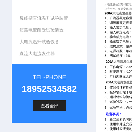
大电流发生器是根据电
上升平衡、负荷变化范
200A
大电流发生器
母线槽直流温升试验装置
1
、升流器额定容
2
、调压器额定容
3
、输入额定电压
短路电流耐受试验装置
4
、输入额定电流
4
、输出额定电流
大电流温升试验设备
5
、输出额定电压
6
、结构形式：整
7
、电源相数：单
直流大电流发生器
8
、测试精度：
1%
200A
大电流发生器
1
、工作电源：
220
2
、环境温度：
-10
TEL-PHONE
3
、产品周围应无
200A
大电流发生器
18952534582
1
、仪器必须有良
2
、接好输出端于
3
、顺时针均匀旋
4
、试验过程中，
查看全部
5
、试验完毕，必
注意事项：
1
、新安装和长时
2
、使用中升流变
3
、使用时应缓慢