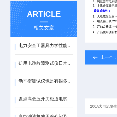
4
、调压器与电刷
5
、本设备应置于
设备成套性：
ARTICLE
1
、大电流发生器
2
、电流输出线
2M
相关文章
3
、产品合格证
一
4
、产品使用说明
电力安全工器具力学性能试验机的取样原则
上一个
矿用电缆故障测试仪日常维护的几点建议
动平衡测试仪也是有很多地方需要注意的，你知道吗？
盘点高低压开关柜通电试验台的各个检查项目
真空滤油机的用途介绍及特点