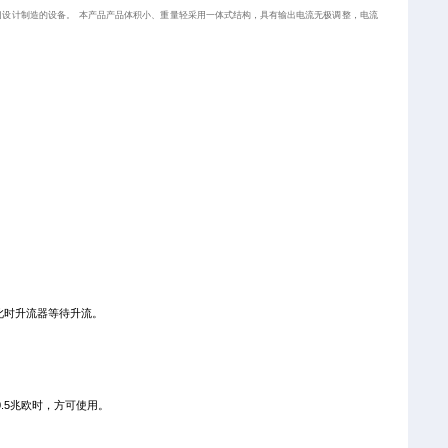
门设计制造的设备。
本产品产品体积小、重量轻采用一体式结构，具有输出电流无极调整，电流
此时升流器等待升流。
0.5
兆欧时，方可使用。