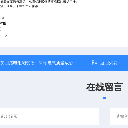
接触表面应保持清洁，视情况用
90%
酒精蘸棉纱擦拭干净。
清洁、通风、干燥和室内保存。
一台
X2
根
份
书
一份
：
买回路电阻测试仪，科硕电气质量放心
返回列表
在线留言