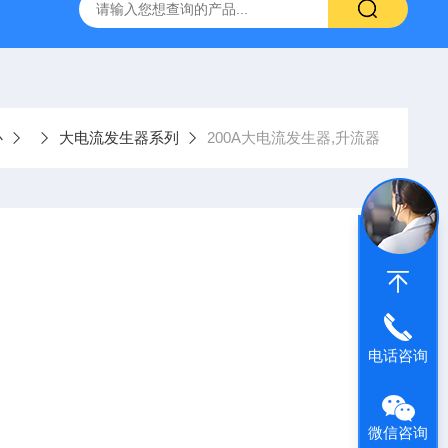
器
复合绝缘子拉力试验机
矿用电缆打压设备
超低频耐
心
大电流发生器系列
200A大电流发生器,升流器
电话咨询
微信咨询
电气设备试验，如：各种开关，电流互感器和其它电器设