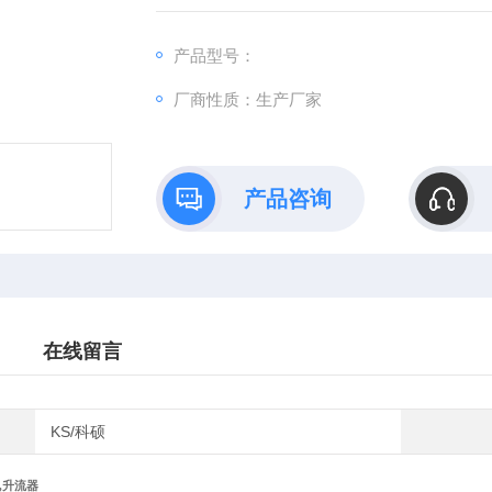
备作电流负载试验及温升试验而专门设计制造
具有输出电流无极调整，电流上升平衡、负荷
产品型号：
观，工作可靠、操作简便
厂商性质：生产厂家
产品咨询
在线留言
KS/科硕
,升流器