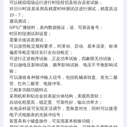
可以模拟现场运行进行时段投切及组合误差试验；
对日计时误差采用高精度时钟测试仪进行测试，精度高达
10－7；
通讯测试；
GPS广播校时，表内数据验证，读、写表设备号；
时区时段测试和设置；
需量示值误差测试；
可以按照检定规程要求，对潜动、启动、基本误差、标准
偏差等检定项目实行全自动检定；
可进行正逆相序试验，正反功率试验，四象限无功试验；
可以做电压影响试验、频率影响试验、电压不平衡影响试
验；
可以接收各种脉冲输入信号，包括机械表转盘、发光二极
管、红外二极管、电脉冲等。
三相多功能功能特点
采用机柜和铝合金挂表架分体结构，美观而质轻；
自动化程度高，稳定度、可靠性好，输出功率大；
光电采样器可实现灵活调节，宽角度对光，同时可以接受
电子式电能表的光脉冲信号；
装置具有小键盘操作，可实现基本校验功能；