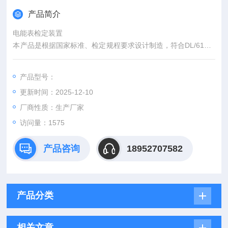
产品简介
电能表检定装置
本产品是根据国家标准、检定规程要求设计制造，符合DL/614-1
997（多功能电能表）、JJG307-2006（机电式交流电能表）、J
JG596-1999（电子式电能表），满足JJG597-2005（交流）、
产品型号：
DL/T460-2005（交流电能表检验装置检定规程）等规程的要
更新时间：2025-12-10
求。满足各类（机械式、机电一体式、全电子式）单相有功表，
三相有功、无功表的检定、校验和功
厂商性质：生产厂家
访问量：1575
产品咨询
18952707582
产品分类
相关文章