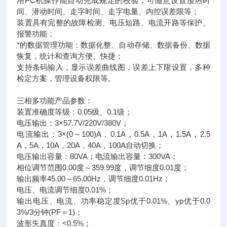
用PC机操作能自动完成规定的校验，可随意设置预热时
间、潜动时间、走字时间、走字电量、内控误差限等；
装置具有完整的故障检测、电压短路、电流开路等保护、
报警功能；
*的数据管理功能：数据化整、自动存储、数据备份、数据
恢复，统计和查询方便、快捷；
支持条码输入，显示误差曲线图，误差上下限设置，多种
检定方案，管理设备权限等。
三相多功能产品参数：
装置准确度等级：0.05级、0.1级；
电压输出：3×57.7V/220V/380V；
电流输出：3×(0～100)A，0.1A，0.5A，1A，1.5A，2.5
A，5A，10A，20A，40A，100A自动切换；
电压输出容量：80VA；电流输出容量：300VA；
相位调节范围0.00度～359.99度，调节细度0.01度；
输出频率45.00～65.00Hz，调节细度0.01Hz；
电压、电流调节细度0.01%；
输出电压、电流、功率稳定度Sp优于0.01%、γp优于0.0
3%/3分钟(PF＝1)；
波形失真度：<0.5%；