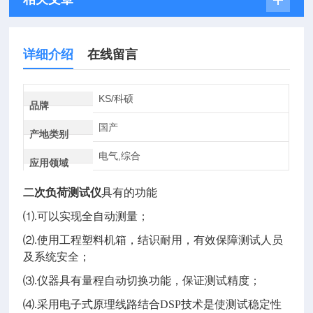
详细介绍
在线留言
KS/科硕
品牌
国产
产地类别
电气,综合
应用领域
二次负荷测试仪
具有的功能
⑴
.
可以实现全自动测量；
⑵
.
使用工程塑料机箱，结识耐用，有效保障测试人员
及系统安全；
⑶
.
仪器具有量程自动切换功能，保证测试精度；
⑷
.
采用电子式原理线路结合
DSP
技术是使测试稳定性