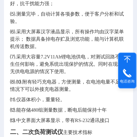
好，抗干扰能力强；
⑸
.
测量完毕，自动计算各项参数，便于客户分析和试
验。
⑹
.
采用大屏幕汉字液晶显示，所有操作均由汉字菜单
提示；
数据具备掉电存贮及浏览功能，能与计算机联
机传送数据。
⑺
.
采用大容量
7.2V11Ah
锂电池供电，对测试回路不产
生任何影响，避免系统出现保护的情况。同时在现场
无供电电源的情况下使用。
电话咨询
⑻
.
⑽
.
附有轻巧充电器，方便测量，在电池电量不足的
情况下可以外接充电器测量。
⑾
.
仪器体积小，重量轻。
⑿
.
能存储
480
组测量数据，断电后能保持十年
⒀
.
中文界面大屏幕显示，带有
RS-232
通讯接口
二、
二次负荷测试仪
主要技术指标