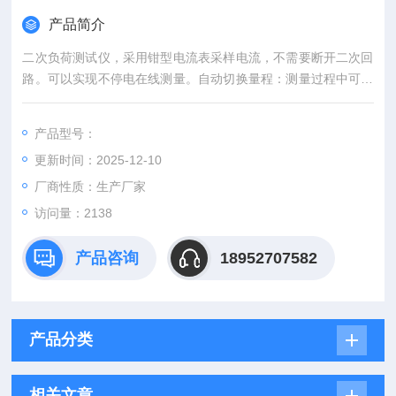
产品简介
二次负荷测试仪，采用钳型电流表采样电流，不需要断开二次回
路。可以实现不停电在线测量。自动切换量程：测量过程中可以
根据测试对象数值的不同切换到不同的位置，使测量精度和显示
位数得到保证。
产品型号：
更新时间：2025-12-10
⑼.工作时间可以长达24小时（Z长），可在充电状态下测量。
厂商性质：生产厂家
访问量：2138
产品咨询
18952707582
产品分类
相关文章