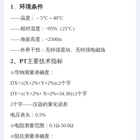
1
、
环境条件
——
温度：－
5
°
C
～
4
0
°
C
——
相对湿度：
<95%
（
25
°
C
）
——
海拔高度：
<2500m
——
外界干扰：无特强震动、无特强电磁场
2
、
PT
主要技术指标
⊙导纳测量准确度：
D
X=
±
(X
×
2%+Y
×
2%)
±
2
个字
D
Y=
±
( Y
×
2%+ X
×
2%
×
34.38)
±
2
个字
2
个字
——
仪器的量化误差
电压表头：
0.5%
⊙电阻测量范围：
0.1
Ω
-50.0
Ω
⊙阻抗测量准确度：