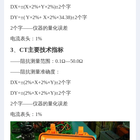
D
X=
±
(X
×
2%+Y
×
2%)
±
2
个字
D
Y=
±
( Y
×
2%+ X
×
2%
×
34.38)
±
2
个字
2
个字
——
仪器的量化误差
电流表头：
1%
3
、
CT
主要技术指标
——
阻抗测量范围：
0.1
Ω
—50.0
Ω
——
阻抗测量准确度：
D
X=
±
(2%
×
X+2%
×
Y)
±
2
个字
D
Y=
±
(2%
×
X+2%
×
Y)
±
2
个字
2
个字
——
仪器的量化误差
电流表头：
1%