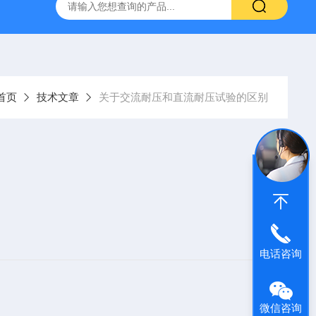
器
复合绝缘子拉力试验机
矿用电缆打压设备
超低频耐
首页
技术文章
关于交流耐压和直流耐压试验的区别
电话咨询
微信咨询