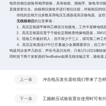
电所的相位校验和相序校验，具有核相、测相序、验电等功能
直接发射出去。由核相仪接收并进行相位比较，对核相后的结
传统的定相方法多数采用电压互感器或高压验电器。这些方
无线核相仪
的注意事项：
1、高压定相器甲棒和乙棒应分别接地，工作中某棒地线脱
2、高压定相器应置于干燥处定期检查绝缘电阻值，35KV定相
3、现场工作最好四人，但不得少于三人，填写第二种工
4、高压定相器设计中已尽量减少金属裸露部分，但工作中
鸣器同步发声几秒后，声讯号及闪光停。只有1只LED1继续
同时按下两个发射器的TestButton如果无线传输正常，接收器
上一条
冲击电压发生器给我们带来了怎
下一条
工频耐压试验装置在使用时可有