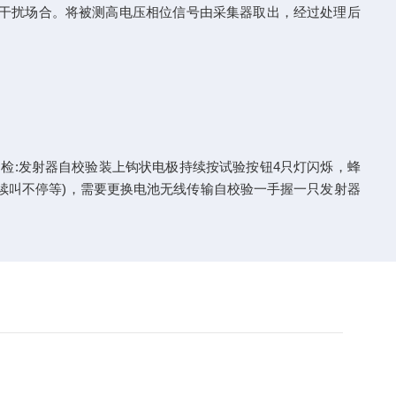
场干扰场合。将被测高电压相位信号由采集器取出，经过处理后
:发射器自校验装上钩状电极持续按试验按钮4只灯闪烁，蜂
连续叫不停等)，需要更换电池无线传输自校验一手握一只发射器