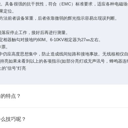
。具备很强的抗干扰性，符合（EMC）标准要求，适应各种电磁
果定位。
法前者设备笨重，后者依靠微弱的辉光指示容易出现误判断。
落应停止工作，接好后再进行测量。
器触勾对接地约60M。6-10KV相定器为27㎜左右。
作票。
仍应高度思想集中，防止造成线间短路和接地事故。无线核相仪自检
保持亮如果未看到以上的各项指示(如部分亮灯或无声讯号，蜂鸣器
上的"信号"灯亮
样的特点？
什么技巧呢？