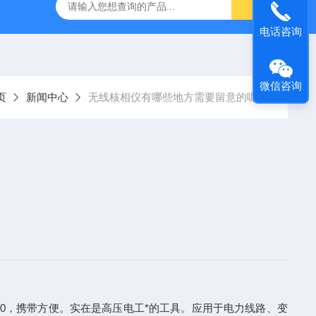
器
复合绝缘子拉力试验机
矿用电缆打压设备
超低频耐
电话咨询
微信咨询
页
新闻中心
无线核相仪有哪些地方需要留意的呢？
20，携带方便。实在是高压电工*的工具。应用于电力线路、变