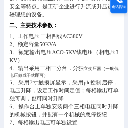
安全等特点。是工矿企业进行升流或升压试验
电话咨询
较理想的设备。
二、
主要技术参数：
1
、工作电压
三相四线
AC380V
2
、额定容量
50KVA
3
、额定输出电压
ACO-5KV
线电压（相电压
3
KV
）
4
、输出采用三相三分台，分独
立变压器（一般低
电压做成干式即可）
5
、采用
7
寸触摸屏显示，采用
plc
控制启停，
电压升降，设定工作时间定值；每相输出可单
独可调，也可同时升降
6
、操作台上单独安装两个三相电压同时升降
的机械按钮，并配有一个机械的急停按钮
7
、每相输出电压可单独设置