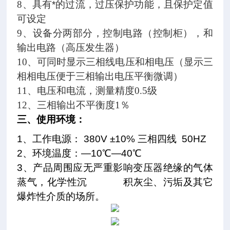
8
、具有*的过流，过压保护功能，且保护定值
可设定
9
、设备分两部分，控制电路（控制柜），和
输出电路（高压发生器）
10
、可同时显示三相线电压和相电压（显示三
相相电压便于三相输出电压平衡微调）
11
、电压和电流，测量精度
0.5
级
12
、三相输出不平衡度
1
％
三、使用环境：
1
、工作电源：
380V
±
10%
三相四线
50HZ
2
、环境温度：—
10
℃—
40
℃
3
、产品周围应无严重影响变压器绝缘的气体
蒸气，化学性沉
积灰尘、污垢及其它
爆炸性介质的场所。