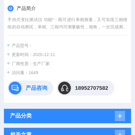
产品简介
手持式变比测试仪 功能*：既可进行单相测量，又可实现三相绕
组的自动测试，单相、三相均可测量极性，相角，一次完成测量
AB、BC、CA三相的变比值、相角值、误差、分接位置、分接值
等参数，可自动识别组号。
产品型号：
更新时间：2025-12-11
3、相角测量功能：准确测量高、低压侧之间的相位角，可以对
非整点的变压器进行变比和角度的测量。
厂商性质：生产厂家
访问量：1649
产品咨询
18952707582
产品分类
相关文章