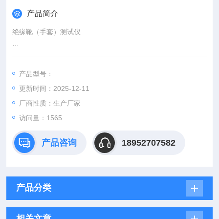
产品简介
绝缘靴（手套）测试仪
一、概述：
产品型号：
KSJYX绝缘工具耐压测试仪是我公司根据国家电力公司发布的
更新时间：2025-12-11
《电力安全工器具预防性试验规程》要求，并遵从广大用户反馈
意见，不断改进而设计生产的绝缘靴（手套）批量试验的设备。
厂商性质：生产厂家
该产品有效的解决了过去的不规范试验，提高了工作效率，保障
访问量：1565
了工作安全，是绝缘靴（手套）
产品咨询
18952707582
绝缘杆，耐压试验Z理想的装置。
产品分类
相关文章