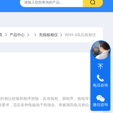
器
复合绝缘子拉力试验机
矿用电缆打压设备
超低频耐
页
产品中心
无线核相仪
WHX-II高压核相仪
电话咨询
电所的相位校验和相序校验，具有核相、测相序、验电等功
微信咨询
标准要求，适应各种电磁场干扰场合。将被测高电压相位信
由核相仪接收并进行相位比较，对核相后的结果定位