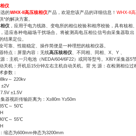
核相仪
精选的
WHX-II高压核相仪
产品，欢迎您该产品的详细信息！
WHX-I
供*的解决方案。
核相仪
，应用于电力线路、变电所的相位校验和相序校验，具有核相、
求，适应各种电磁场干扰场合。将被测高电压相位信号由采集器取
的结果定位。
全可靠、性能稳定、操作简便是一种理想的核相仪器。
器特点：屏显内容：无线
高压核相仪
、不同相、同相、X、Y 、
 源：主机一只电池（NEDA/604/6F22）或同等型号。X和Y采集器5
动关机：开机后15分钟左右主机自动关机。背 光 源：在检测相位
术参数：
kv～ 220kv
±2V
5V ±1.5V
集器视距传输距离为：X≥80m Y≥50m
5℃～ 50℃
H
0℃～ 55℃
RH
缩态为600mm伸态为3200mm