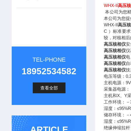
WHX-II
高压
本公司为您
本公司为您提
WHX-II
高压
C ）标准要
较，对核相后
高压核相仪
安
高压核相仪
仪
高压核相仪
电
TEL-PHONE
高压核相仪
自
18952534582
高压核相仪
技
电压等级：0.38
主机电源：9V 
查看全部
采集器电源： 7.
主机和X、Y采
工作环境：－3
湿度：≤95%R
储存环境：－4
湿度：≤95%
ARTICLE
绝缘伸缩拉杆：