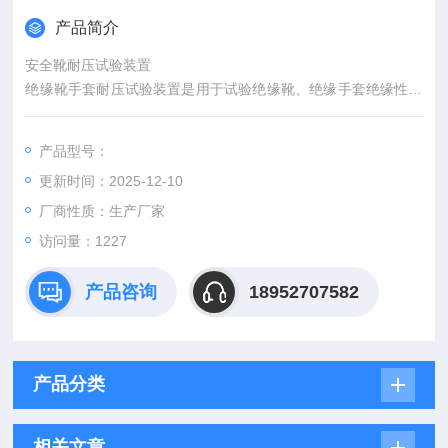
产品简介
安全靴耐压试验装置
绝缘靴手套耐压试验装置是用于试验绝缘靴、绝缘手套绝缘性能
的专业测试设备。试验机由机体、遥控器和试件容器三大部分组
成。试件容器采用不锈钢制作，结构合理，外型美观，机体采用
产品型号：
静电喷涂，防潮防腐、采用遥控器进行远程操作。试验机具有自
更新时间：2025-12-10
动化程度高，测试精度高，控制功能*，且操作简便，安全可靠。
厂商性质：生产厂家
访问量：1227
产品咨询
18952707582
产品分类
相关文章