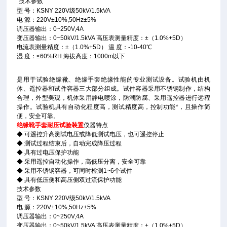
技术参数
型 号：KSNY 220V级50kV/1.5kVA
电 源：220V±10%,50Hz±5%
调压器输出：0~250V,4A
变压器输出：0~50kV/1.5kVA 高压表测量精度：±（1.0%+5D）
电流表测量精度：±（1.0%+5D） 温 度：-10-40℃
湿 度：≤60%RH 海拔高度：1000m以下
是用于试验绝缘靴、绝缘手套绝缘性能的专业测试设备。试验机由机
体、遥控器和试件容器三大部分组成。试件容器采用不锈钢制作，结构
合理，外型美观，机体采用静电喷涂，防潮防腐、采用遥控器进行远程
操作。试验机具有自动化程度高，测试精度高，控制功能*，且操作简
便，安全可靠。
绝缘靴手套耐压试验装置
仪器特点
◆ 可遥控升高测试电压或降低测试电压，也可遥控停止
◆ 测试过程结束后，自动完成降压过程
◆ 具有过电压保护功能
◆ 采用遥控自动化操作，高低压分离，安全可靠
◆ 采用不锈钢容器，可同时检测1~6个试件
◆ 具有低压侧和高压侧双过流保护功能
技术参数
型 号：KSNY 220V级50kV/1.5kVA
电 源：220V±10%,50Hz±5%
调压器输出：0~250V,4A
变压器输出：0~50kV/1.5kVA 高压表测量精度：±（1.0%+5D）