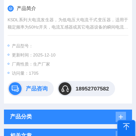
产品简介
KSDL系列大电流发生器，为低电压大电流干式变压器，适用于
额定频率为50Hz开关，电流互感器或其它电器设备的瞬间电流试
验及连续负载试验。
，由操作台及升流器两部分构成，配有电流互感器，可方便读取
产品型号：
试验电流值。本系列产品采取了新的材料及设计，使得短路阻抗
更新时间：2025-12-10
减小且使得体积及重量均小于传统产品。
厂商性质：生产厂家
访问量：1705
产品咨询
18952707582
产品分类
相关文章