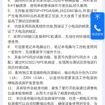
4、 国内同行业首先采用进口拉丝不锈钢面板，同时采用
8.4寸触摸屏，使得单机整体操作方便自如,经久耐用.
5、 主控板采用DSP+FPGA结构,16位DAC输出,对基波可
产生每用2000点的高密度正弦波,大大改善了波形的质量,
提高了测试仪的精度.
6、 功放采用高保真线性功放,既保证了小电流的精度,又保
证了大电流的稳定。
电话咨询
7、采用USB接口直接和PC机通讯，无须任何转接线，方
便使用。
8、 可连接笔记本电脑运行。笔记本电脑与工控机使用同
一套软件，无须重新学习操作方法。
9、 具备GPS同步试验功能。装置可内置GPS同步卡（选
配）通过RS232口与PC机相连，实现两台测试仪异地进行
同步对调试验。
10、配有独立直流辅助电压源输出，输出电压分别为110V
（1A），220V（0.6A）。以提供给需要直流工作电源的
继电器或保护装置使用。
11、 具有软件自较准功能，避免了要打开机箱通过调整电
位器来校准精度，从而大大提高了精度的稳定性。
12、 本仪器有输出电压短路保护功能，任意一相电压对地
短路都可以自动切断输出电压，确保设备使用的安全。当