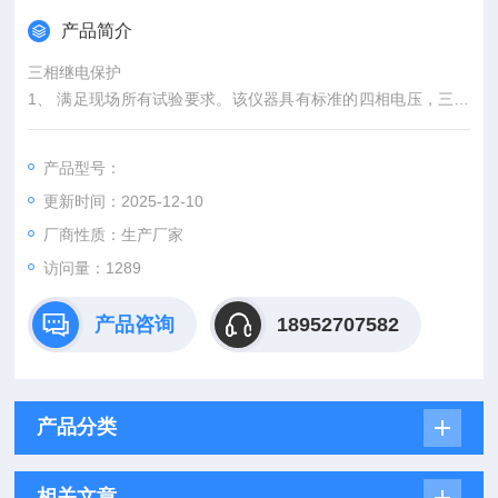
产品简介
三相继电保护
1、 满足现场所有试验要求。该仪器具有标准的四相电压，三相
电流输出，电压125V/相，电流40A/相。三相并联可达120A。既
可对传统的各种继电器及保护装置进行试验，也可对现代各种微
产品型号：
机保护进行各种试验，特别是对变压器差功保护和备自投装置，
更新时间：2025-12-10
试验更加方便和*。
2、 各种技术指标*达到电力部颁发的DL/T624-1997《继电保护
厂商性质：生产厂家
微机型试 验装置技术条件
访问量：1289
产品咨询
18952707582
产品分类
相关文章