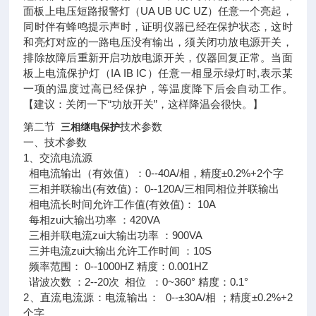
面板上电压短路报警灯（UA UB UC UZ）任意一个亮起，
同时伴有蜂鸣提示声时，证明仪器已经在保护状态，这时
和亮灯对应的一路电压没有输出，须关闭功放电源开关，
排除故障后重新开启功放电源开关，仪器回复正常。当面
板上电流保护灯（IA IB IC）任意一相显示绿灯时,表示某
一项的温度过高已经保护，等温度降下后会自动工作。
【建议：关闭一下“功放开关”，这样降温会很快。】
第二节
技术参数
三相继电保护
一、技术参数
1、交流电流源
相电流输出（有效值）：0--40A/相，精度±0.2%+2个字
三相并联输出(有效值)： 0--120A/三相同相位并联输出
相电流长时间允许工作值(有效值)： 10A
每相zui大输出功率 ：420VA
三相并联电流zui大输出功率 ：900VA
三并电流zui大输出允许工作时间 ：10S
频率范围： 0--1000HZ 精度：0.001HZ
谐波次数 ：2--20次 相位 ：0~360° 精度：0.1°
2、直流电流源：电流输出： 0--±30A/相 ；精度±0.2%+2
个字