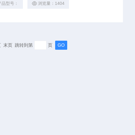
变压器绕组直流电阻试验 工频耐压试验（试验变压器另配） 感应耐压试验
产品型号：
浏览量：1404
 末页 跳转到第
页