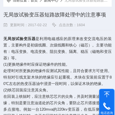
当前位置：
首页
新闻中心
无局放试验变压器短路故障处理中的注意事项
无局放试验变压器短路故障处理中的注意事项
更新时间：2017-02-22
点击次数：1604
无局放试验变压器
是利用电磁感应的原理来改变交流电压的装
置，主要构件是初级线圈、次级线圈和铁心（磁芯）。主要功能
有：电压变换、电流变换、阻抗变换、隔离、稳压（磁饱和变压
器）等。
(1)更换绝缘件时应保证绝缘件的性能。
处理时对所更换的绝缘件应测试其性能，且符合要求方可使用。
特别对引线支架木块的绝缘应引起重视。木块在安装前应置于8
0℃左右的热变压器油中浸渍一段时间，以保证木块的绝缘。
(2)铁芯回装应注意其尖角。
在回装上铁轭时，应注意铁芯芯片的尖角，并及时测量油道间绝
缘，特别是要注意油道处的芯片尖角，要防止芯片搭接造成铁芯
多点接地。例如一台120mva的220kv变压器，在低压侧更换绕
电话咨询