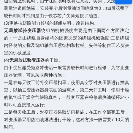
组回装上铁轭时，由于在回装时没有注意芯片尖角，又没有及时
测量油道间绝缘，安装完毕后测量油道间绝缘为0，zui后花费了
较长时间才找到是由于铁芯芯片尖角短接了油道。
(3)更换抗短路能力较强的绕组材料，改进结构。
无局放试验变压器
绕组的机械强度主要是由下面两个方面决定
的：一是由绕组自身结构的因素决定的绕组机械强度;二是绕组
内径侧的支撑及绕组轴向压紧结构和拉板、夹件等制作工艺所决
定的机械强度。
(4)
无局放试验变压器
的干燥。
由于变压器受短路冲击后一般需要较长时间进行检修，为防止变
压器受潮，可以采取两种措施：
一是在每天收工前将变压器扣罩，使用真空泵对变压器进行抽真
空，以抽去变压器器身表面的游离水，第二天开工时，使用干燥
的氮气或干燥空气解除真空，一般变压器在检修后热油循环24小
时即可直接投入运行;
二是每天收工后，对变压器采取防雨措施，在工作全部完工后，
对变压器采用热油喷淋法进行干燥，这种方法一般需要7-10天的
时间。