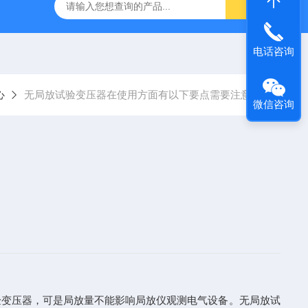
器
复合绝缘子拉力试验机
矿用电缆打压设备
超低频耐
电话咨询
心
无局放试验变压器在使用方面有以下要点需要注意的
微信咨询
验变压器，可是局放量不能影响局放仪观测电气设备。无局放试