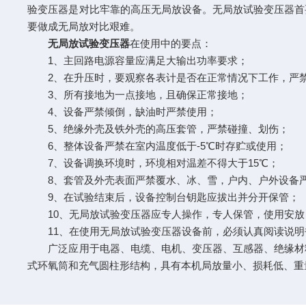
验变压器是对比牢靠的高压无局放设备。无局放试验变压器首
要做成无局放对比艰难。
无局放试验变压器
在使用中的要点：
1、主回路电源容量应满足大输出功率要求；
2、在升压时，要观察各表计是否在正常情况下工作，严
3、所有接地为一点接地，且确保正常接地；
4、设备严禁倾倒，缺油时严禁使用；
5、绝缘外壳及铁外壳的高压套管，严禁碰撞、划伤；
6、整体设备严禁在室内温度低于-5℃时存贮或使用；
7、设备调换环境时，环境相对温差不得大于15℃；
8、套管及外壳表面严禁覆水、冰、雪，户内、户外设备
9、在试验结束后，设备控制台钥匙应拔出并分开保管；
10、无局放试验变压器应专人操作，专人保管，使用安放
11、在使用无局放试验变压器设备前，必须认真阅读说明
广泛应用于电器、电缆、电机、变压器、互感器、绝缘材料
式环氧筒和充气圆柱形结构，具有本机局放量小、损耗低、重