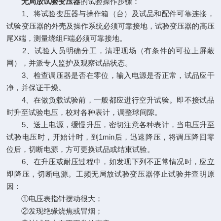
无局放试验变压器
的试验操作步骤：
1、将试验变压器与操作箱（台）及试品和配件可靠连接，
试验变压器的外壳及操作系统必须可靠接地，试验变压器的高压
尾X端，测量绕组F端必须可靠接地。
2、试验人员明确分工，清理现场（有条件的可拉上屏蔽
网），并派专人监护及观察试品状态。
3、检查调压器是否在零位，输入电源是否正常，试品应干
净，并保证干燥。
4、在做负载试验前，一般都应进行空升试验。即不接试品
时升至试验电压，校对各种表计，调整球间隙。
5、送上电源，缓慢升压，密切注意各种表计，当电压升至
试验电压时，开始计时，到1min后，迅速降压，将调压降回零
位后，切断电源，方可更换试品或结束试验。
6、在升压或耐压过程中，如发现下列不正常情况时，应立
即降压，切断电源。工频无局放试验变压器停止试验并查明原
因：
①电压表指针摆动很大；
②发现绝缘烧焦或冒烟；