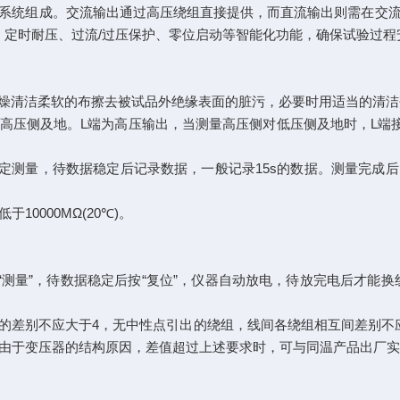
统组成。交流输出通过高压绕组直接提供，而直流输出则需在交流
、定时耐压、过流/过压保护、零位启动等智能化功能，确保试验过程
清洁柔软的布擦去被试品外绝缘表面的脏污，必要时用适当的清洁
压侧及地。L端为高压输出，当测量高压侧对低压侧及地时，L端接
定测量，待数据稳定后记录数据，一般记录15s的数据。测量完成
000MΩ(20℃)。
”，待数据稳定后按“复位”，仪器自动放电，待放完电后才能换线，
的差别不应大于4，无中性点引出的绕组，线间各绕组相互间差别不应大
。由于变压器的结构原因，差值超过上述要求时，可与同温产品出厂实