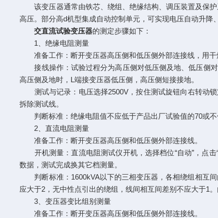
该变压器通常由铁芯、绕组、绝缘结构、调压装置及保护系
高压。部分高d机型集成自动控制单元，可实现电压自动升降
交直流试验变压器
的测定步骤如下：
1、绝缘电阻测量
准备工作：断开变压器高压侧和低压侧外部连接线，用干燥
接线操作：试验过程分为高压侧对低压侧及地、低压侧对高
高压侧及地时，L端接变压器低压侧，高压侧短接接地。
测试与记录：电压选择2500V，按住测试旋钮向右转动锁
拆除测试线。
判断标准：绝缘电阻值不应低于产品出厂试验值的70或不低于10
2、直流电阻测量
准备工作：断开变压器高压侧和低压侧外部连接线。
开机测量：直流电阻测试仪开机，选择档位“自动”，点击“测量
数据，测试完成换其它档测量。
判断标准：1600kVA以下的三相变压器，各相绕组相互间
应大于2，无中性点引出的绕组，线间相互间差别不应大于1
3、变压器变比组别测量
准备工作：断开变压器高压侧和低压侧外部连接线。