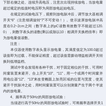
下部右侧之处。连续升高电压，注意次出现持续放电，当放电量
超过规定的低值时电压即为局部放电起始电压。
在规定的试验电压下，观察到放电脉冲后，调节放大器粗调
开关“6”（注意细调旋转“7”不可变动！）。使示波屏放电脉冲高
度在0.2~2cm之间（数字表上的pC读数有效数字不能超过120.
0），则数字表头的读数(乘以或除以10：粗调开关换档倍率）即
为放电量值读数。
注意：
本仪器使用数字表头显示放电量，其满度值定为100.0超过
该值即为过载，不能保证精度，超过该值需拨动增益粗调开关转
换到低增益档。
测试中常会发现有各种干扰，对于固定相位的干扰，可用时
间窗装置来避开。合上开关“10”、“11”，用一个或两个时间窗并
用电位器“12”、“13”来改变椭圆上加亮区域的位置与宽度，使其
避开干扰脉冲之处，用时间窗装置可以分别测量产生于两个半波
内的放电量。
4、频率高于50Hz的局部放电试验：
当须进行高于50Hz的局部放电试验时，可将频率选择开关1