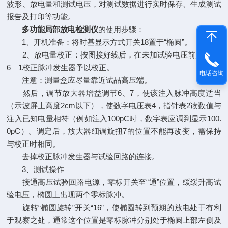
波形、放电量和测试电压，对测试数据进行实时保存、生成测试
报告及打印等功能。
多功能局部放电检测仪
的使用步骤：
1、开机准备：将时基显示方式开关18置于“椭圆”。
2、放电量校正：按图接好线后，在未加试验电压前用KJF9
6—1校正脉冲发生器予以校正。
电话咨询
注意：测量盒应尽量靠近试品高压端。
然后，调节放大器增益调节6、7，使该注入脉冲高度适当
（示波屏上高度2cm以下），使数字电压表4，指针表2读数值与
注入已知电量相符（例如注入100pC时，数字表应调到显示100.
0pC）。调定后，放大器细调旋扭7的位置不能再改变，需保持
与校正时相同。
去掉校正脉冲发生器与试验回路的连接。
3、测试操作
接通高压试验回路电源，零标开关至“通”位置，缓缓升高试
验电压，椭圆上出现两个零标脉冲。
旋转“椭圆旋转”开关“16”，使椭圆转到预期的放电处于有利
于观察之处，通常这个位置是零标脉冲分别处于椭圆上部左侧及