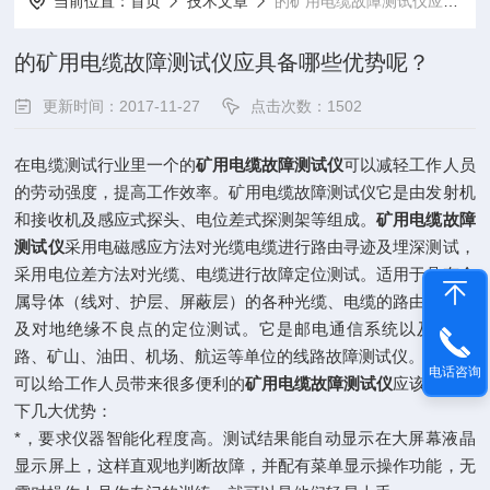
当前位置：
首页
技术文章
的矿用电缆故障测试仪应具备哪些优势呢？
的矿用电缆故障测试仪应具备哪些优势呢？
更新时间：2017-11-27
点击次数：1502
在电缆测试行业里一个的
矿用电缆故障测试仪
可以减轻工作人员
的劳动强度，提高工作效率。矿用电缆故障测试仪它是由发射机
和接收机及感应式探头、电位差式探测架等组成。
矿用电缆故障
测试仪
采用电磁感应方法对光缆电缆进行路由寻迹及埋深测试，
采用电位差方法对光缆、电缆进行故障定位测试。适用于具有金
属导体（线对、护层、屏蔽层）的各种光缆、电缆的路由、埋深
及对地绝缘不良点的定位测试。它是邮电通信系统以及*、铁
路、矿山、油田、机场、航运等单位的线路故障测试仪。
电话咨询
可以给工作人员带来很多便利的
矿用电缆故障测试仪
应该具有以
下几大优势：
*，要求仪器智能化程度高。测试结果能自动显示在大屏幕液晶
显示屏上，这样直观地判断故障，并配有菜单显示操作功能，无